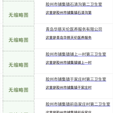
胶州市铺集镇石清沟第二卫生室
黄页的介绍页，位于青岛胶州
许可经营的,须凭许可证经营)
这里是胶州市铺集镇石清沟第
市铺集镇铺上四村，营业范围
二卫生室在胶州信息港青岛黄
有全科医疗科(以上范围需经
青岛华慈天伦医养服务有限公司
页的介绍页，位于青岛胶州市
许可经营的,须凭许可证经
这里是青岛华慈天伦医养服务
铺集镇石清沟村176号，营业
营)，联系电话为：0532-
有限公司在胶州信息港青岛黄
范围有全科医疗科(以上范围
86250878
胶州市铺集镇铺上一村第三卫生室
页的介绍页，位于山东省青岛
需经许可经营的,须凭许可证
这里是胶州市铺集镇铺上一村
市胶州市铺集镇彭家庄村，营
经营)
第三卫生室在胶州信息港青岛
业范围有一般项目：养老服
胶州市铺集镇于家庄村第三卫生室
黄页的介绍页，位于胶州市铺
务；物业管理；住房租赁；非
这里是胶州市铺集镇于家庄村
集镇铺上一村278号，营业范
居住房地产租赁；第二类医疗
第三卫生室在胶州信息港青岛
围有全科医疗科。(以上范围
器械销售；第一类医疗
胶州市铺集镇前岳家庄村第二卫生室
黄页的介绍页，位于青岛胶州
需经许可经营的,须凭许可证
这里是胶州市铺集镇前岳家庄