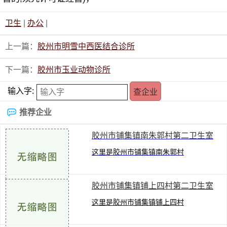
卫生
|
办公
|
上一篇：
胶州市明雪中西医结合诊所
下一篇：
胶州市玉业动物诊所
输入字:
推荐企业
胶州市铺集镇南朱郭村第二卫生室
这里是胶州市铺集镇南朱郭村
第二卫生室在胶州信息港青岛
胶州市铺集镇铺上四村第二卫生室
黄页的介绍页，位于青岛胶州
这里是胶州市铺集镇铺上四村
市铺集镇南朱郭村，营业范围
第二卫生室在胶州信息港青岛
有全科医疗科(以上范围需经